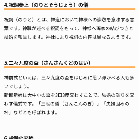
4.祝詞奏上（のりとそうじょう）の儀
祝詞（のりと）とは、神道において神様への崇敬を意味する言
葉です。神職が述べる祝詞をもって、神様へ両家の結びつきと
結婚を報告します。神社により祝詞の内容は異なるようです。
5.三々九度の盃（さんさんくどのはい）
神前式といえば、三々九度の盃をはじめに思い浮かべる人も多
いでしょう。
新郎新婦は大中小の盃を3口3度交わすことで、結婚の契りを交
わす儀式です。「三献の儀（さんこんのぎ）」「夫婦固めの
杯」などとも呼ばれます。
6.指輪の交換