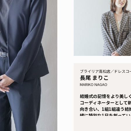
ブライリア高松店／ドレスコ
長尾 まりこ
MARIKO NAGAO
結婚式の記憶をより美し
コーディネーターとして
向き合い、1組1組違う結
緒に特別な1日を創ってい