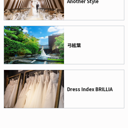
Another Style
弓絃葉
Dress Index BRILLIA