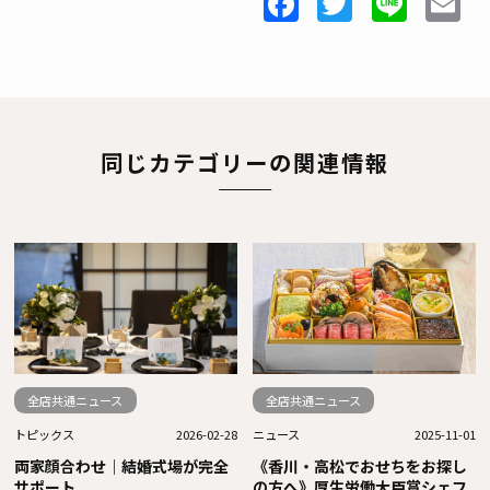
Facebook
Twitter
Line
E
同じカテゴリーの関連情報
全店共通ニュース
全店共通ニュース
トピックス
2026-02-28
ニュース
2025-11-01
両家顔合わせ｜結婚式場が完全
《香川・高松でおせちをお探し
サポート
の方へ》厚生労働大臣賞シェフ