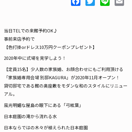
Facebook
Twitter
Line
E
当日TELでの来館予約OK♪
事前来店予約で
【色打掛orドレス10万円クーポンプレゼント】
2020年中に式場を見学しよう！
【定員15名】少人数の家族婚、お顔合わせにもご利用頂ける
「家族婚専用会場 別邸KAGURA」が2020年11月オープン！
貸切邸宅である館の奥座敷をモダンな和のスタイルにリニュー
アル。
風光明媚な屋島の眼下にある「弓絃葉」
日本庭園の滝から流れる水
日本ならではの木々が植えられた日本庭園