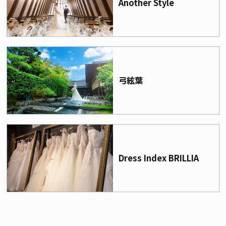
Another Style
弓絃葉
Dress Index BRILLIA