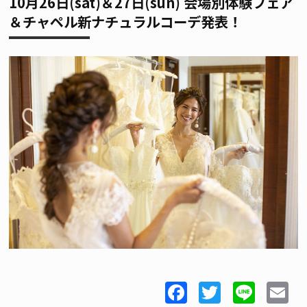
10月26日(sat)＆27日(sun) 会場別体験フェア
＆チャペル新ナチュラルコーデ発表！
Facebook
Twitter
Line
E