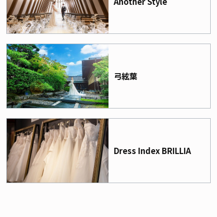
Another Style
弓絃葉
Dress Index BRILLIA